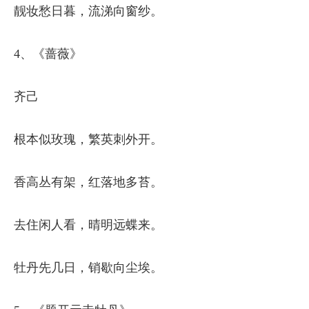
靓妆愁日暮，流涕向窗纱。
4、《蔷薇》
齐己
根本似玫瑰，繁英刺外开。
香高丛有架，红落地多苔。
去住闲人看，晴明远蝶来。
牡丹先几日，销歇向尘埃。