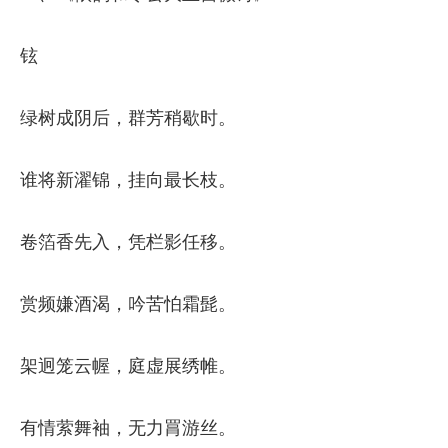
铉
绿树成阴后，群芳稍歇时。
谁将新濯锦，挂向最长枝。
卷箔香先入，凭栏影任移。
赏频嫌酒渴，吟苦怕霜髭。
架迥笼云幄，庭虚展绣帷。
有情萦舞袖，无力罥游丝。