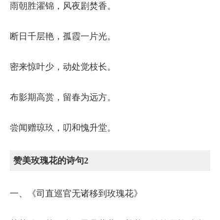
雨朝胜濯锦，风夜剧焚香。
断日千层艳，孤霞一片光。
密来惊叶少，动处觉枝长。
布影期高赏，留春为远方。
尝闻赠琼玖，叨和愧升堂。
赞美玫瑰花的诗句2
一、《司直巡官无诸移到玫瑰花》