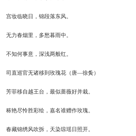
宫妆临晓日，锦段落东风。
无力春烟里，多愁暮雨中。
不知何事意，深浅两般红。
司直巡官无诸移到玫瑰花（唐—徐夤）
芳菲移自越王台，最似蔷薇好并栽。
秾艳尽怜胜彩绘，嘉名谁赠作玫瑰。
春藏锦绣风吹拆，天染琼瑶日照开。