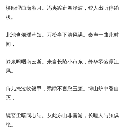
楼船理曲潇湘月。冯夷蹁跹舞渌波，鲛人出听停绡
梭。
北池含烟瑶草短。万松亭下清风满。秦声一曲此时
闻，
岭泉呜咽南云断。来自长陵小市东，蕣华零落瘴江
风。
侍儿掩泣收银甲，鹦鹉不言愁玉笼。博山炉中香自
灭，
镜奁尘暗同心结。从此东山非昔游，长嗟人与弦俱
绝。