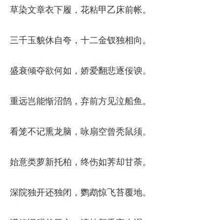
草染文章衣下履，花粘甲乙床前帐。
三千玉貌休自夸，十二金钗独相向。
盛衰倾夺欲何如，娇爱翻悲逐佞谀。
重远岂能惭沼鹄，弃前方见泣船鱼。
看笼不记熏龙脑，咏扇空曾秃鼠须。
始意类萝新托柏，终伤如荠却甘荼。
深院独开还独闭，鹦鹉惊飞苔覆地。