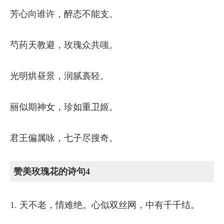
芳心向谁许，醉态不能支。
芍药天教避，玫瑰众共嗤。
光明烘昼景，润腻裛轻。
丽似期神女，珍如重卫姬。
君王偏属咏，七子尽搜奇。
赞美玫瑰花的诗句4
1. 天不老，情难绝。心似双丝网，中有千千结。