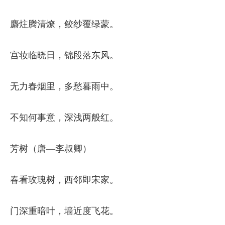
麝炷腾清燎，鲛纱覆绿蒙。
宫妆临晓日，锦段落东风。
无力春烟里，多愁暮雨中。
不知何事意，深浅两般红。
芳树（唐—李叔卿）
春看玫瑰树，西邻即宋家。
门深重暗叶，墙近度飞花。