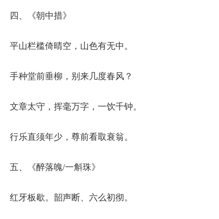
四、《朝中措》
平山栏槛倚晴空，山色有无中。
手种堂前垂柳，别来几度春风？
文章太守，挥毫万字，一饮千钟。
行乐直须年少，尊前看取衰翁。
五、《醉落魄/一斛珠》
红牙板歇。韶声断、六么初彻。