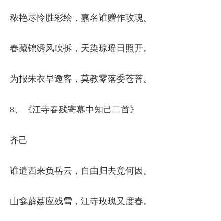
秾艳尽怜胜彩绘，嘉名谁赠作玫瑰。
春藏锦绣风吹拆，天染琼瑶日照开。
为报朱衣早邀客，莫教零落委苍苔。
8、《江寺春残寄幕中知己二首》
齐己
谁遣西来负岳云，自由归去竟何因。
山龛薜荔应残雪，江寺玫瑰又度春。