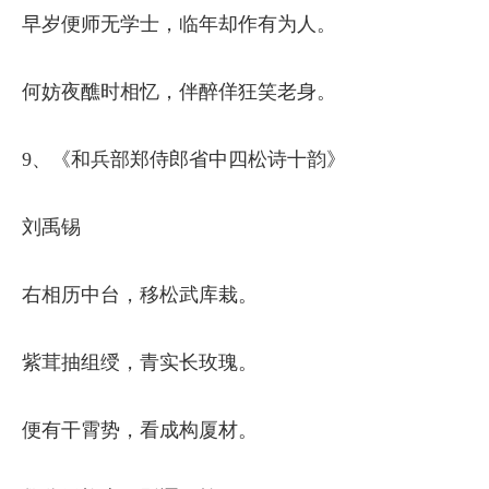
早岁便师无学士，临年却作有为人。
何妨夜醮时相忆，伴醉佯狂笑老身。
9、《和兵部郑侍郎省中四松诗十韵》
刘禹锡
右相历中台，移松武库栽。
紫茸抽组绶，青实长玫瑰。
便有干霄势，看成构厦材。