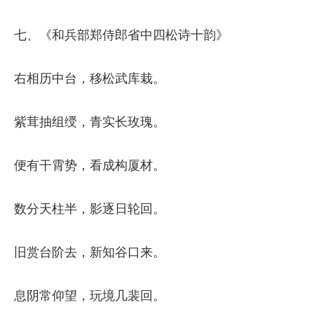
七、《和兵部郑侍郎省中四松诗十韵》
右相历中台，移松武库栽。
紫茸抽组绶，青实长玫瑰。
便有干霄势，看成构厦材。
数分天柱半，影逐日轮回。
旧赏台阶去，新知谷口来。
息阴常仰望，玩境几裴回。