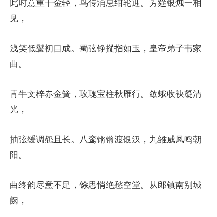
此时意重千金轻，鸟传消息绀轮迎。芳筵银烛一相
见，
浅笑低鬟初目成。蜀弦铮摐指如玉，皇帝弟子韦家
曲。
青牛文梓赤金簧，玫瑰宝柱秋雁行。敛蛾收袂凝清
光，
抽弦缓调怨且长。八鸾锵锵渡银汉，九雏威凤鸣朝
阳。
曲终韵尽意不足，馀思悄绝愁空堂。从郎镇南别城
阙，