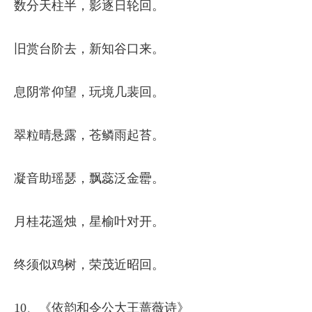
数分天柱半，影逐日轮回。
旧赏台阶去，新知谷口来。
息阴常仰望，玩境几裴回。
翠粒晴悬露，苍鳞雨起苔。
凝音助瑶瑟，飘蕊泛金罍。
月桂花遥烛，星榆叶对开。
终须似鸡树，荣茂近昭回。
10、《依韵和令公大王蔷薇诗》