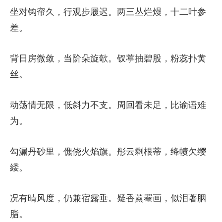
坐对钩帘久，行观步履迟。两三丛烂熳，十二叶参
差。
背日房微敛，当阶朵旋欹。钗葶抽碧股，粉蕊扑黄
丝。
动荡情无限，低斜力不支。周回看未足，比谕语难
为。
勾漏丹砂里，僬侥火焰旗。彤云剩根蒂，绛帻欠缨
緌。
况有晴风度，仍兼宿露垂。疑香薰罨画，似泪著胭
脂。