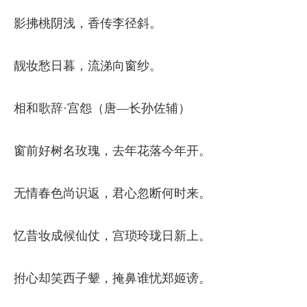
影拂桃阴浅，香传李径斜。
靓妆愁日暮，流涕向窗纱。
相和歌辞·宫怨（唐—长孙佐辅）
窗前好树名玫瑰，去年花落今年开。
无情春色尚识返，君心忽断何时来。
忆昔妆成候仙仗，宫琐玲珑日新上。
拊心却笑西子颦，掩鼻谁忧郑姬谤。