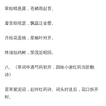
翠粒晴悬露，苍鳞雨起苔。
凝音助瑶瑟，飘蕊泛金罍。
月桂花遥烛，星榆叶对开。
终须似鸡树，荣茂近昭回。
八、《草词毕遇芍药初开，因咏小谢红药当阶翻
诗》
罢草紫泥诏，起吟红药诗。词头封送后，花口拆开
时。