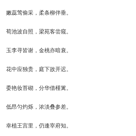
嫩蕊莺偷采，柔条柳伴垂。
荀池波自照，梁苑客尝窥。
玉李寻皆谢，金桃亦暗衰。
花中应独贵，庭下故开迟。
委艳妆苔砌，分华借槿篱。
低昂匀灼烁，浓淡叠参差。
幸植王宫里，仍逢宰府知。