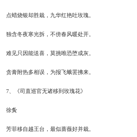
点蜡烧银却胜栽，九华红艳吐玫瑰。
独含冬夜寒光拆，不傍春风暖处开。
难见只因能送喜，莫挑唯恐堕成灰。
贪膏附热多相误，为报飞蛾罢拂来。
7、《司直巡官无诸移到玫瑰花》
徐夤
芳菲移自越王台，最似蔷薇好并栽。