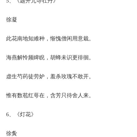
5、《题开元寺牡丹》
徐凝
此花南地知难种，惭愧僧闲用意栽。
海燕解怜频睥睨，胡蜂未识更徘徊。
虚生芍药徒劳妒，羞杀玫瑰不敢开。
惟有数苞红萼在，含芳只待舍人来。
6、《灯花》
徐夤