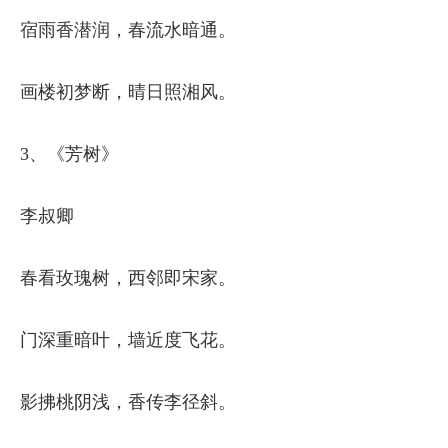
宿雨香潜润，春流水暗通。
画楼初梦断，晴日照湘风。
3、《芳树》
李叔卿
春看玫瑰树，西邻即宋家。
门深重暗叶，墙近度飞花。
影拂桃阴浅，香传李径斜。