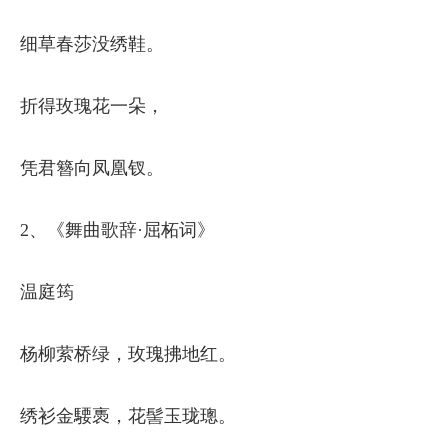
细草春莎没绣鞋。
折得玫瑰花一朵，
凭君簪向凤凰钗。
2、《舞曲歌辞·屈柘词》
温庭筠
杨柳萦桥绿，玫瑰拂地红。
绣衫金騕褭，花髻玉珑璁。