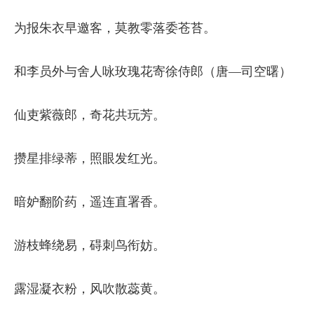
为报朱衣早邀客，莫教零落委苍苔。
和李员外与舍人咏玫瑰花寄徐侍郎（唐—司空曙）
仙吏紫薇郎，奇花共玩芳。
攒星排绿蒂，照眼发红光。
暗妒翻阶药，遥连直署香。
游枝蜂绕易，碍刺鸟衔妨。
露湿凝衣粉，风吹散蕊黄。