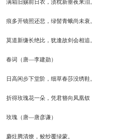
满箱旧赐前日衣，渍枕新垂夜来泪。
痕多开镜照还悲，绿髻青蛾尚未衰。
莫道新缣长绝比，犹逢故剑会相追。
春词（唐—李建勋）
日高闲步下堂阶，细草春莎没绣鞋。
折得玫瑰花一朵，凭君簪向凤凰钗
玫瑰（唐—唐彦谦）
麝炷腾清燎，鲛纱覆绿蒙。