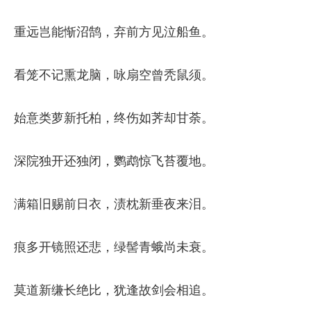
重远岂能惭沼鹄，弃前方见泣船鱼。
看笼不记熏龙脑，咏扇空曾秃鼠须。
始意类萝新托柏，终伤如荠却甘荼。
深院独开还独闭，鹦鹉惊飞苔覆地。
满箱旧赐前日衣，渍枕新垂夜来泪。
痕多开镜照还悲，绿髻青蛾尚未衰。
莫道新缣长绝比，犹逢故剑会相追。