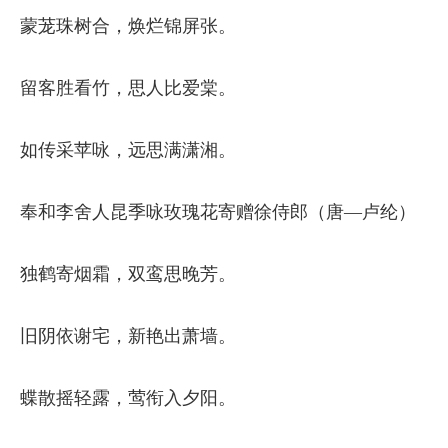
蒙茏珠树合，焕烂锦屏张。
留客胜看竹，思人比爱棠。
如传采苹咏，远思满潇湘。
奉和李舍人昆季咏玫瑰花寄赠徐侍郎（唐—卢纶）
独鹤寄烟霜，双鸾思晚芳。
旧阴依谢宅，新艳出萧墙。
蝶散摇轻露，莺衔入夕阳。