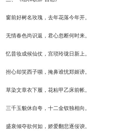
窗前好树名玫瑰，去年花落今年开。
无情春色尚识返，君心忽断何时来。
忆昔妆成候仙仗，宫琐玲珑日新上。
拊心却笑西子嚬，掩鼻谁忧郑姬谤。
草染文章衣下履，花粘甲乙床前帐。
三千玉貌休自夸，十二金钗独相向。
盛衰倾夺欲何如，娇爱翻悲逐佞谀。