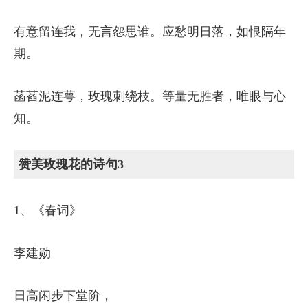
有意留连我，无言怨思谁。应愁明日落，如恨隔年
期。
菡萏泥连萼，玫瑰刺绕枝。等量无胜者，唯眼与心
知。
赞美玫瑰花的诗句3
1、《春词》
李建勋
日高闲步下堂阶，