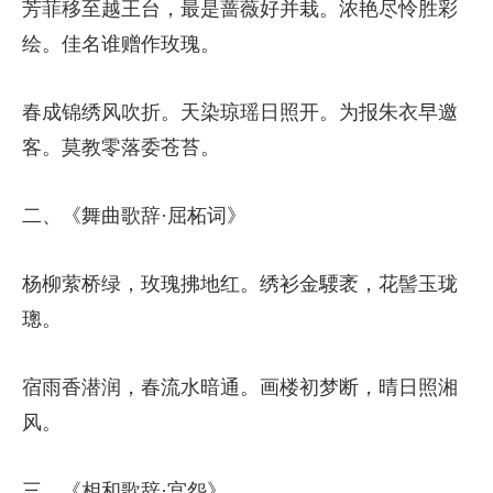
芳菲移至越王台，最是蔷薇好并栽。浓艳尽怜胜彩
绘。佳名谁赠作玫瑰。
春成锦绣风吹折。天染琼瑶日照开。为报朱衣早邀
客。莫教零落委苍苔。
二、《舞曲歌辞·屈柘词》
杨柳萦桥绿，玫瑰拂地红。绣衫金騕袤，花髻玉珑
璁。
宿雨香潜润，春流水暗通。画楼初梦断，晴日照湘
风。
三、《相和歌辞·宫怨》