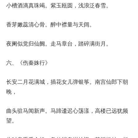
小槽酒滴真珠竭。紫玉瓯圆，浅浪泛春雪。
香芽嫩蕊清心骨。醉中襟量与天阔。
夜阑似觉归仙阙。走马章台，踏碎满街月。
六、《伤秦姝行》
长安二月花满城，插花女儿弹银筝。南宫仙郎下朝
晚，
曲头驻马闻新声。马蹄逶迟心荡漾，高楼已远犹频
望。