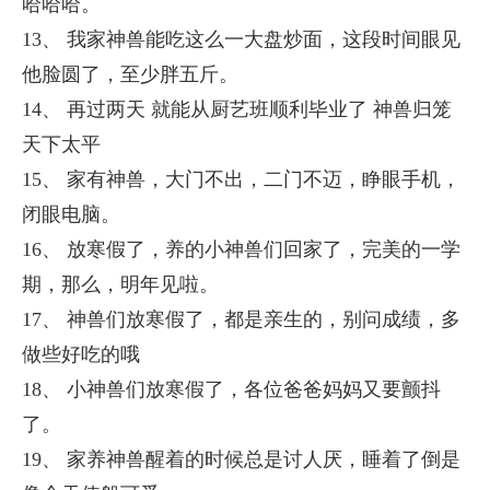
哈哈哈。
13、 我家神兽能吃这么一大盘炒面，这段时间眼见
他脸圆了，至少胖五斤。
14、 再过两天 就能从厨艺班顺利毕业了 神兽归笼
天下太平
15、 家有神兽，大门不出，二门不迈，睁眼手机，
闭眼电脑。
16、 放寒假了，养的小神兽们回家了，完美的一学
期，那么，明年见啦。
17、 神兽们放寒假了，都是亲生的，别问成绩，多
做些好吃的哦
18、 小神兽们放寒假了，各位爸爸妈妈又要颤抖
了。
19、 家养神兽醒着的时候总是讨人厌，睡着了倒是