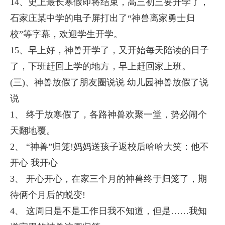
14、史上最长寒假即将结束，高三初三要开学了，
石家庄某中学的电子屏打出了“神兽离家勇士归
校”等字幕，欢迎学生开学。
15、早上好，神兽开学了，又开始每天陪读的日子
了，下班赶回上学的地方，早上赶回家上班。
(三)、神兽放假了朋友圈说说 幼儿园神兽放假了说
说
1、 终于放寒假了，各路神兽欢聚一堂，势必闹个
天翻地覆。
2、 “神兽”归笼!妈妈送孩子返校后哈哈大笑：他不
开心 我开心
3、 开心开心，在家三个月的神兽终于归笼了，期
待俩个月后的蜕变!
4、 这周日是不是工作日我不知道，但是……我知