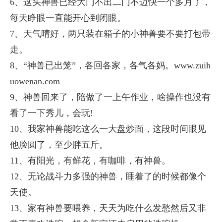
6、这头神兽已经大门不出二门不迈快一个多月了，
每天睁眼一直能开心到闭眼。
7、天气晴好，两只装在箱子的小神兽要不要打包带
走。
8、“神兽已出笼”，各回各家，各气各妈。www.zuih
uowenan.com
9、神兽回来了，陪做了一上午作业，啥操作也没有
看了一下秀儿，会玩!
10、我家神兽能吃这么一大盘炒面，这段时间眼见
他脸圆了，至少胖五斤。
11、有阳光，有鲜花，有咖啡，有神兽。
12、无论战斗力多强的神兽，睡着了的时候都像个
天使。
13、家有神兽要喂养，天天为吃什么发愁然后又非