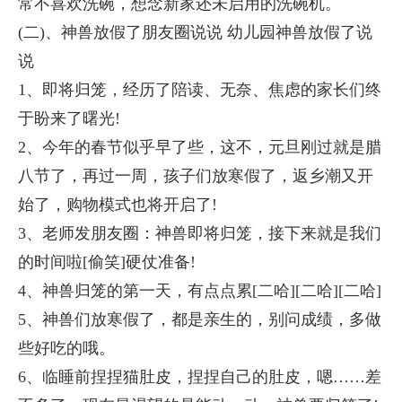
常不喜欢洗碗，想念新家还未启用的洗碗机。
(二)、神兽放假了朋友圈说说 幼儿园神兽放假了说
说
1、即将归笼，经历了陪读、无奈、焦虑的家长们终
于盼来了曙光!
2、今年的春节似乎早了些，这不，元旦刚过就是腊
八节了，再过一周，孩子们放寒假了，返乡潮又开
始了，购物模式也将开启了!
3、老师发朋友圈：神兽即将归笼，接下来就是我们
的时间啦[偷笑]硬仗准备!
4、神兽归笼的第一天，有点点累[二哈][二哈][二哈]
5、神兽们放寒假了，都是亲生的，别问成绩，多做
些好吃的哦。
6、临睡前捏捏猫肚皮，捏捏自己的肚皮，嗯……差