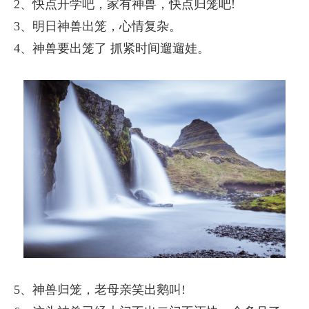
2、快点开学吧，家有神兽，快点归笼吧!
3、明日神兽出笼，心情复杂。
4、神兽要出笼了 抓紧时间遛遛娃。
5、神兽归笼，老母亲笑出鹅叫!